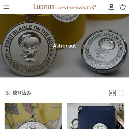
コ
ン
テ
PEANUTS TOP
Sanrio Characters TOP
Cuprum by ISHIWATA TOP
ン
ツ
Great Author
Gingham Teatime Leather
Cuprum uni（電鋳単体）
へ
Astronaut
ス
Flying Ace
ギンガムティータイム / Gingham Teatime
電鋳ｘレザー
キ
ッ
Astronaut
Cinnamorolle x Cuprum by ISHIWATA
電鋳×布（moda Japan)
プ
Joe Cool
はろうきてぃ友禅バロック・丸花
絞り込み
Beagle Scouts
Hello Kitty 50th Collection
My Melody 50th & Kuromi 20th Anniversaries