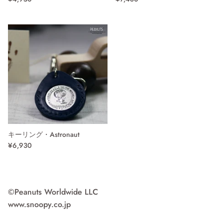
キーリング・Astronaut
¥6,930
©Peanuts Worldwide LLC
www.snoopy.co.jp